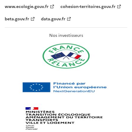
www.ecologie.gouv.fr
cohesion-territoires.gouv.fr
beta.gouv.fr
data.gouv.fr
Nos investisseurs