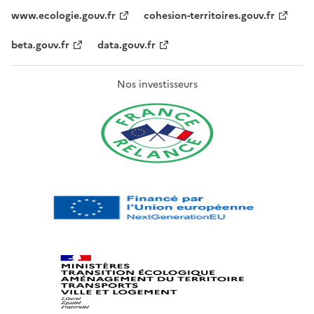
www.ecologie.gouv.fr
cohesion-territoires.gouv.fr
beta.gouv.fr
data.gouv.fr
Nos investisseurs