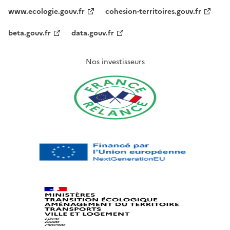
www.ecologie.gouv.fr
cohesion-territoires.gouv.fr
beta.gouv.fr
data.gouv.fr
Nos investisseurs