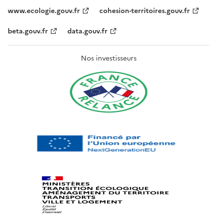
www.ecologie.gouv.fr
cohesion-territoires.gouv.fr
beta.gouv.fr
data.gouv.fr
Nos investisseurs