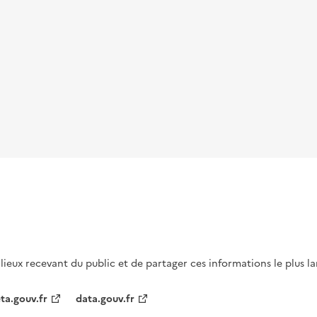
s lieux recevant du public et de partager ces informations le plus l
ta.gouv.fr
data.gouv.fr