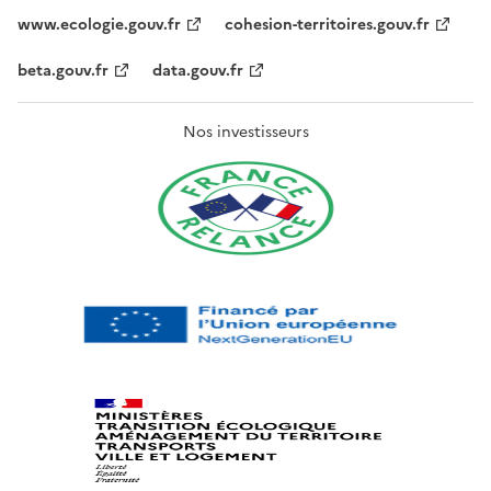
www.ecologie.gouv.fr
cohesion-territoires.gouv.fr
beta.gouv.fr
data.gouv.fr
Nos investisseurs