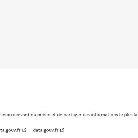
s lieux recevant du public et de partager ces informations le plus l
ta.gouv.fr
data.gouv.fr