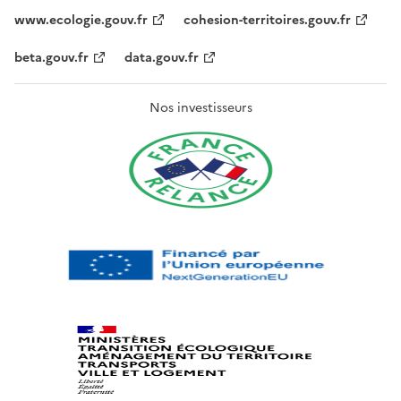
www.ecologie.gouv.fr
cohesion-territoires.gouv.fr
beta.gouv.fr
data.gouv.fr
Nos investisseurs