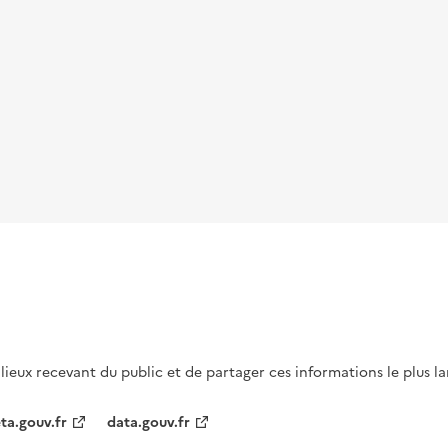
s lieux recevant du public et de partager ces informations le plus l
ta.gouv.fr
data.gouv.fr