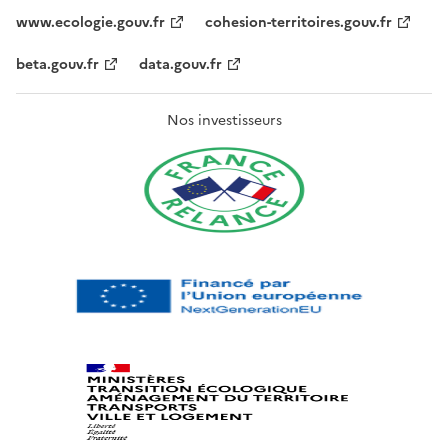
www.ecologie.gouv.fr
cohesion-territoires.gouv.fr
beta.gouv.fr
data.gouv.fr
Nos investisseurs