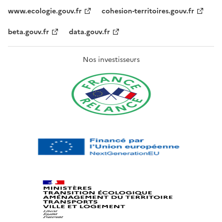
www.ecologie.gouv.fr
cohesion-territoires.gouv.fr
beta.gouv.fr
data.gouv.fr
Nos investisseurs