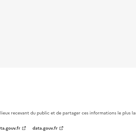
s lieux recevant du public et de partager ces informations le plus l
ta.gouv.fr
data.gouv.fr