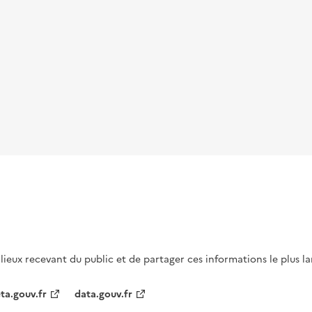
s lieux recevant du public et de partager ces informations le plus l
ta.gouv.fr
data.gouv.fr