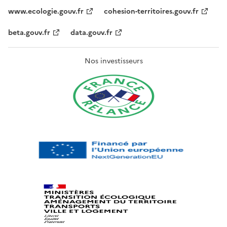
www.ecologie.gouv.fr
cohesion-territoires.gouv.fr
beta.gouv.fr
data.gouv.fr
Nos investisseurs