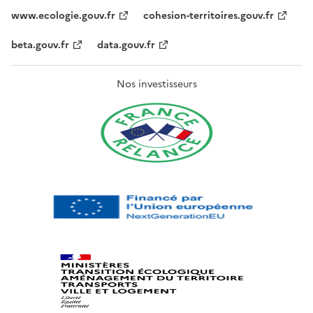
www.ecologie.gouv.fr
cohesion-territoires.gouv.fr
beta.gouv.fr
data.gouv.fr
Nos investisseurs