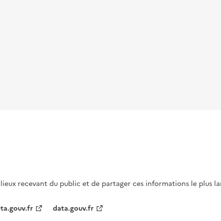
s lieux recevant du public et de partager ces informations le plus l
ta.gouv.fr
data.gouv.fr