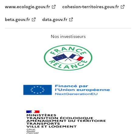
www.ecologie.gouv.fr
cohesion-territoires.gouv.fr
beta.gouv.fr
data.gouv.fr
Nos investisseurs