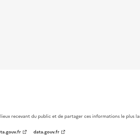
s lieux recevant du public et de partager ces informations le plus l
ta.gouv.fr
data.gouv.fr