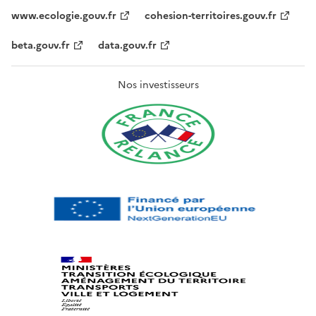
www.ecologie.gouv.fr
cohesion-territoires.gouv.fr
beta.gouv.fr
data.gouv.fr
Nos investisseurs