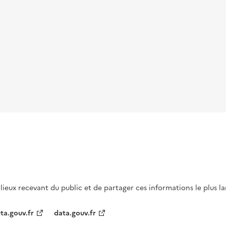
s lieux recevant du public et de partager ces informations le plus l
ta.gouv.fr
data.gouv.fr