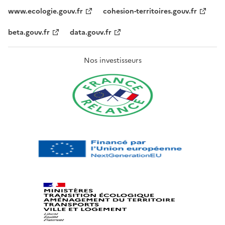
www.ecologie.gouv.fr
cohesion-territoires.gouv.fr
beta.gouv.fr
data.gouv.fr
Nos investisseurs