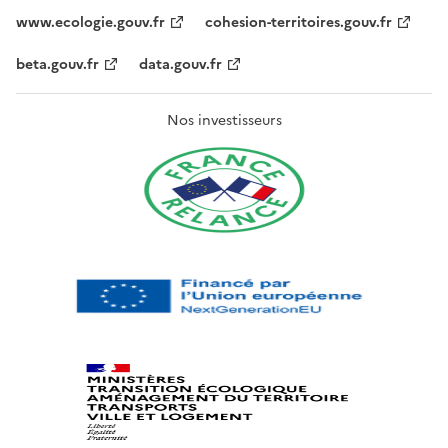
www.ecologie.gouv.fr
cohesion-territoires.gouv.fr
beta.gouv.fr
data.gouv.fr
Nos investisseurs