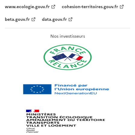
www.ecologie.gouv.fr
cohesion-territoires.gouv.fr
beta.gouv.fr
data.gouv.fr
Nos investisseurs