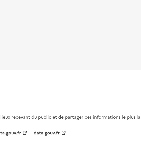
s lieux recevant du public et de partager ces informations le plus l
ta.gouv.fr
data.gouv.fr