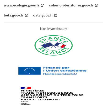
www.ecologie.gouv.fr
cohesion-territoires.gouv.fr
beta.gouv.fr
data.gouv.fr
Nos investisseurs