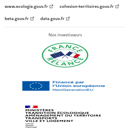
www.ecologie.gouv.fr
cohesion-territoires.gouv.fr
beta.gouv.fr
data.gouv.fr
Nos investisseurs