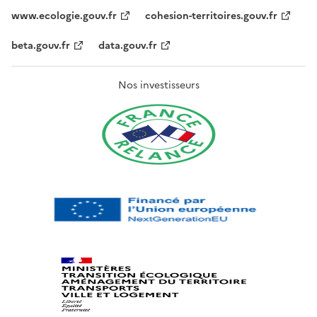
www.ecologie.gouv.fr
cohesion-territoires.gouv.fr
beta.gouv.fr
data.gouv.fr
Nos investisseurs