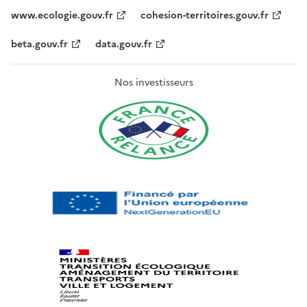
www.ecologie.gouv.fr
cohesion-territoires.gouv.fr
beta.gouv.fr
data.gouv.fr
Nos investisseurs