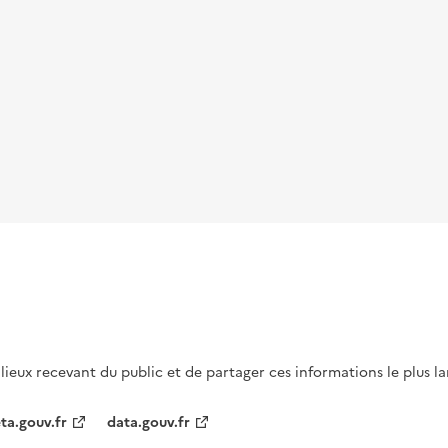
s lieux recevant du public et de partager ces informations le plus l
ta.gouv.fr
data.gouv.fr