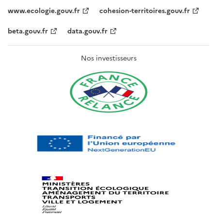
www.ecologie.gouv.fr
cohesion-territoires.gouv.fr
beta.gouv.fr
data.gouv.fr
Nos investisseurs