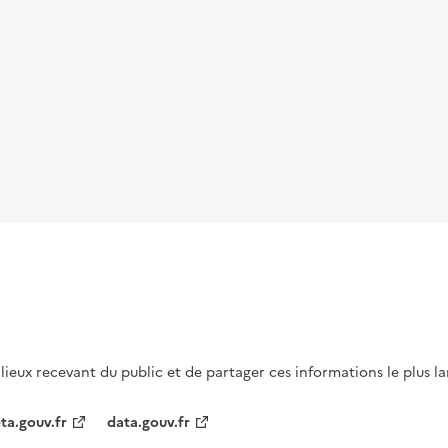
s lieux recevant du public et de partager ces informations le plus l
ta.gouv.fr
data.gouv.fr