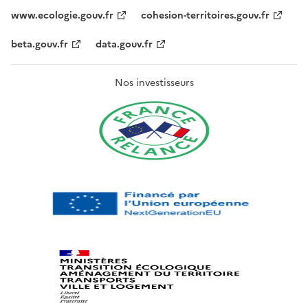
www.ecologie.gouv.fr
cohesion-territoires.gouv.fr
beta.gouv.fr
data.gouv.fr
Nos investisseurs