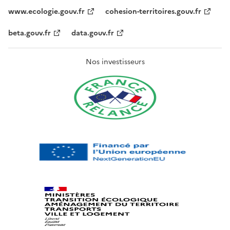
www.ecologie.gouv.fr
cohesion-territoires.gouv.fr
beta.gouv.fr
data.gouv.fr
Nos investisseurs