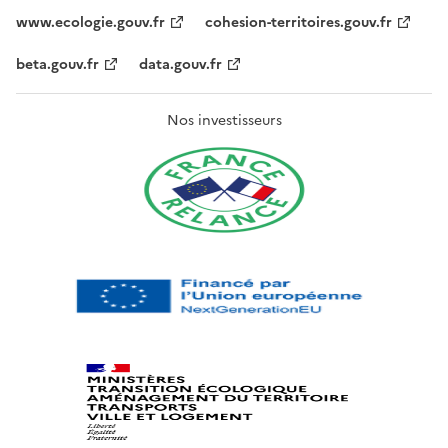
www.ecologie.gouv.fr
cohesion-territoires.gouv.fr
beta.gouv.fr
data.gouv.fr
Nos investisseurs