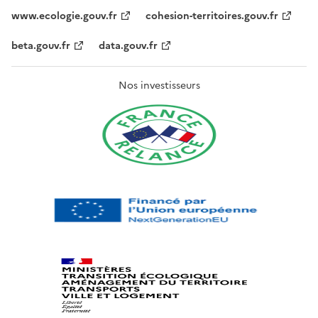
www.ecologie.gouv.fr
cohesion-territoires.gouv.fr
beta.gouv.fr
data.gouv.fr
Nos investisseurs