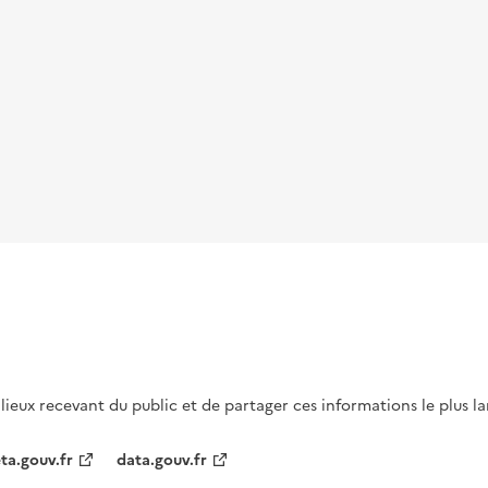
s lieux recevant du public et de partager ces informations le plus l
ta.gouv.fr
data.gouv.fr