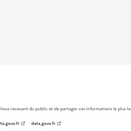
s lieux recevant du public et de partager ces informations le plus l
ta.gouv.fr
data.gouv.fr