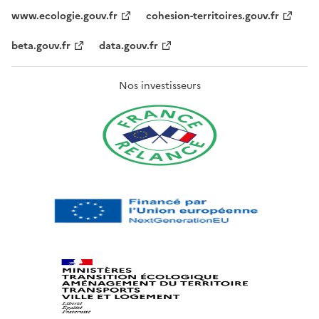
www.ecologie.gouv.fr
cohesion-territoires.gouv.fr
beta.gouv.fr
data.gouv.fr
Nos investisseurs