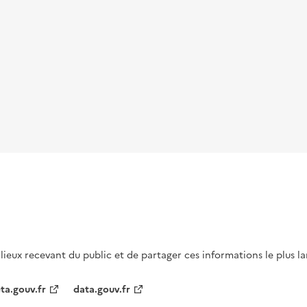
s lieux recevant du public et de partager ces informations le plus l
ta.gouv.fr
data.gouv.fr