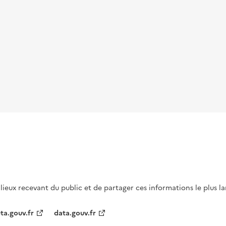
s lieux recevant du public et de partager ces informations le plus l
ta.gouv.fr
data.gouv.fr