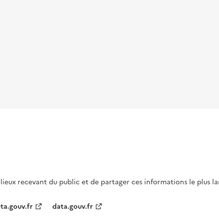
s lieux recevant du public et de partager ces informations le plus l
ta.gouv.fr
data.gouv.fr