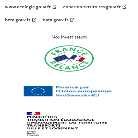
www.ecologie.gouv.fr
cohesion-territoires.gouv.fr
beta.gouv.fr
data.gouv.fr
Nos investisseurs