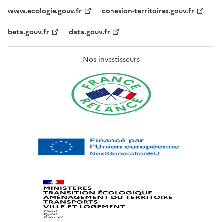
www.ecologie.gouv.fr
cohesion-territoires.gouv.fr
beta.gouv.fr
data.gouv.fr
Nos investisseurs