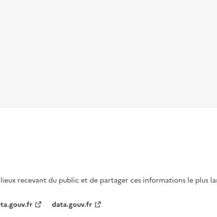
s lieux recevant du public et de partager ces informations le plus l
ta.gouv.fr
data.gouv.fr