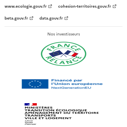
www.ecologie.gouv.fr
cohesion-territoires.gouv.fr
beta.gouv.fr
data.gouv.fr
Nos investisseurs