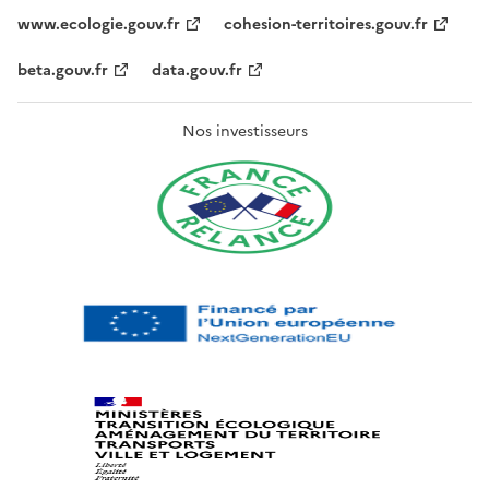
www.ecologie.gouv.fr
cohesion-territoires.gouv.fr
beta.gouv.fr
data.gouv.fr
Nos investisseurs