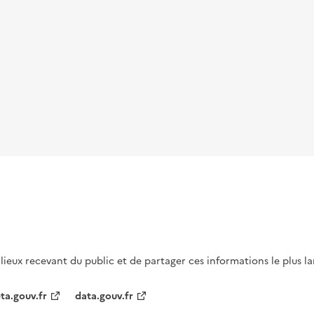
s lieux recevant du public et de partager ces informations le plus l
ta.gouv.fr
data.gouv.fr