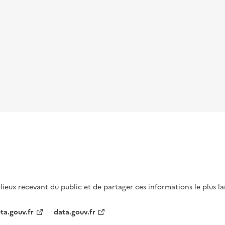
s lieux recevant du public et de partager ces informations le plus l
ta.gouv.fr
data.gouv.fr