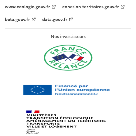
www.ecologie.gouv.fr
cohesion-territoires.gouv.fr
beta.gouv.fr
data.gouv.fr
Nos investisseurs