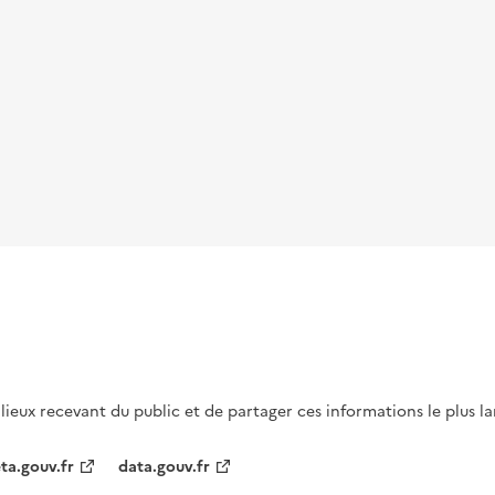
s lieux recevant du public et de partager ces informations le plus l
ta.gouv.fr
data.gouv.fr